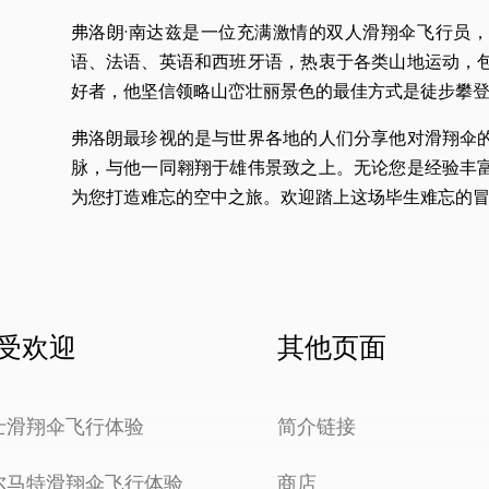
弗洛朗·南达兹是一位充满激情的双人滑翔伞飞行员
语、法语、英语和西班牙语，热衷于各类山地运动，
好者，他坚信领略山峦壮丽景色的最佳方式是徒步攀
弗洛朗最珍视的是与世界各地的人们分享他对滑翔伞
脉，与他一同翱翔于雄伟景致之上。无论您是经验丰
为您打造难忘的空中之旅。欢迎踏上这场毕生难忘的
受欢迎
其他页面
士滑翔伞飞行体验
简介链接
尔马特滑翔伞飞行体验
商店