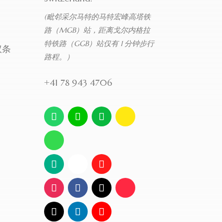
(毗邻采尔马特的马特宏峰高塔铁
路（MGB）站，距离戈尔内格拉
特铁路（GGB）站仅有 1 分钟步行
议条
路程。）
+41 78 943 4706