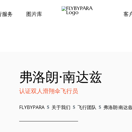
行服务
图片库
客
弗洛朗·南达兹
认证双人滑翔伞飞行员
FLYBYPARA
关于我们
飞行团队
弗洛朗·南达
$
$
$