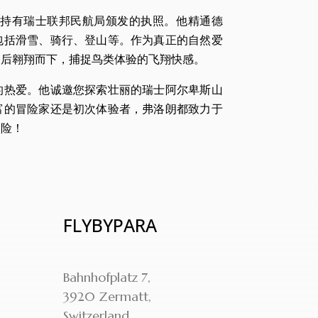
，持有瑞士联邦民航局颁发的执照。他精通德
包括滑雪、骑行、登山等。作为真正的自然爱
登后翱翔而下，捕捉鸟类体验的飞翔快感。
的热爱。他诚邀您探索壮丽的瑞士阿尔卑斯山
富的冒险家还是初次体验者，弗洛朗都致力于
冒险！
FLYBYPARA
Bahnhofplatz 7,
3920 Zermatt,
Switzerland.